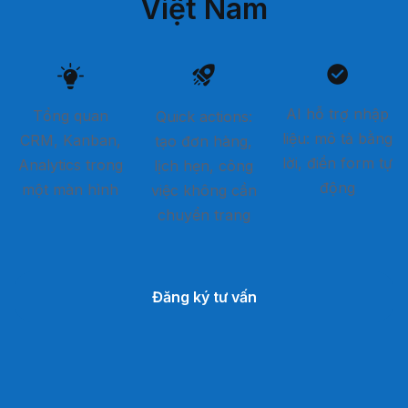
Việt Nam
AI hỗ trợ nhập
Tổng quan
Quick actions:
liệu: mô tả bằng
CRM, Kanban,
tạo đơn hàng,
lời, điền form tự
Analytics trong
lịch hẹn, công
động
một màn hình
việc không cần
chuyển trang
Đăng ký tư vấn